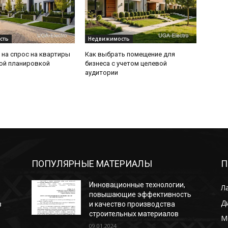
сть
Недвижимость
 на спрос на квартиры
Как выбрать помещение для
ой планировкой
бизнеса с учетом целевой
аудитории
ПОПУЛЯРНЫЕ МАТЕРИАЛЫ
П
Инновационные технологии,
Л
повышающие эффективность
Д
в
и качество производства
строительных материалов
М
09.01.2024