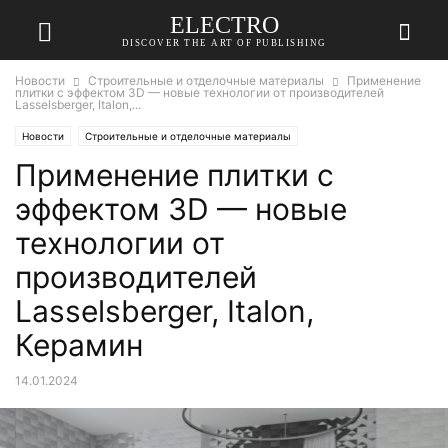
ELECTRO
DISCOVER THE ART OF PUBLISHING
Новости
Строительные и отделочные материалы
Применение
плитки с эффектом 3D — новые технологии от производителей
Lasselsberger, Italon,...
Новости
Строительные и отделочные материалы
Применение плитки с
эффектом 3D — новые
технологии от
производителей
Lasselsberger, Italon,
Керамин
14.01.2024