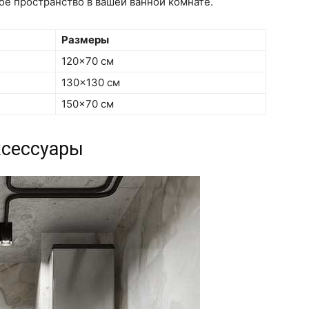
е пространство в вашей ванной комнате.
Размеры
120×70 см
130×130 см
150×70 см
ксессуары