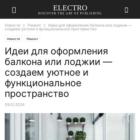
ELECTRO
DISCOVER THE ART OF PUBLISHING
Новости
Ремонт
Идеи для оформления балкона или лоджии —
создаем уютное и функциональное пространство
Новости
Ремонт
Идеи для оформления
балкона или лоджии —
создаем уютное и
функциональное
пространство
09.01.2024