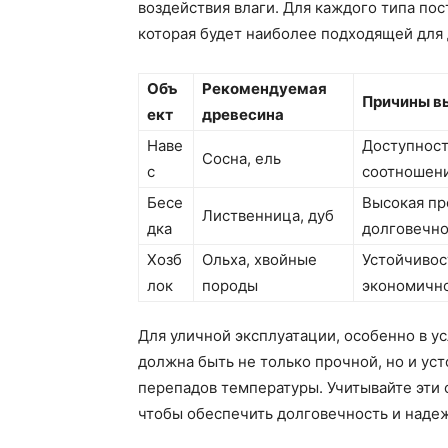
воздействия влаги. Для каждого типа по
которая будет наиболее подходящей для 
Объ
Рекомендуемая
Причины в
ект
древесина
Наве
Доступност
Сосна, ель
с
соотношени
Бесе
Высокая пр
Лиственница, дуб
дка
долговечно
Хозб
Ольха, хвойные
Устойчивос
лок
породы
экономично
Для уличной эксплуатации, особенно в у
должна быть не только прочной, но и уст
перепадов температуры. Учитывайте эти 
чтобы обеспечить долговечность и наде