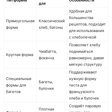
Тип формы
Особенности
для
Удобная для
большинства
Прямоугольная
Классический
рецептов, подходит
форма
хлеб, батоны
для использования
с хлебопечкой
Позволяет хлебу
Чиабатта,
подниматься
Круглая форма
фокачча
равномерно, давая
мягкую структуру
Поддерживают
Специальные
нужную форму
Багеты,
формы для
теста для
булочки
багетов
французского
хлеба и булочек
Создаёт паровую
Плотная