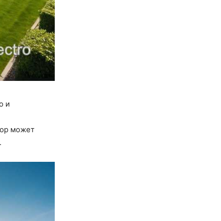
о и
бор может
.