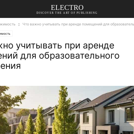
ELECTRO
DISCOVER THE ART OF PUBLISHING
жимость
Что важно учитывать при аренде помещений для образовател
имость
жно учитывать при аренде
ний для образовательного
ения