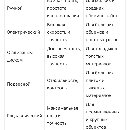
Компактность,
Для мелких и
Ручной
простота
средних
использования
объемов работ
Высокая
Для больших
Электрический
скорость и
объемов и
точность
сложных резов
Долговечность,
Для твердых и
С алмазным
высокая
толстых
диском
точность
материалов
Для больших
Стабильность,
плиток и
Подвесной
контроль
тяжелых
материалов
Для
Максимальная
промышленных
Гидравлический
сила и
и крупных
точность
объектов